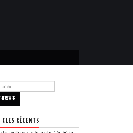
rcher :
ICLES RÉCENTS
 des meilleures auto-écoles à Ambérieu-