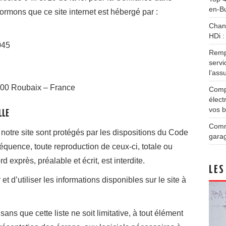
en-B
rmons que ce site internet est hébergé par :
Chang
HDi :
045
Remp
servi
l’ass
9100 Roubaix – France
Compa
élect
vos 
LLE
Comme
notre site sont protégés par les dispositions du Code
garag
séquence, toute reproduction de ceux-ci, totale ou
rd exprès, préalable et écrit, est interdite.
LES
 et d’utiliser les informations disponibles sur le site à
ans que cette liste ne soit limitative, à tout élément