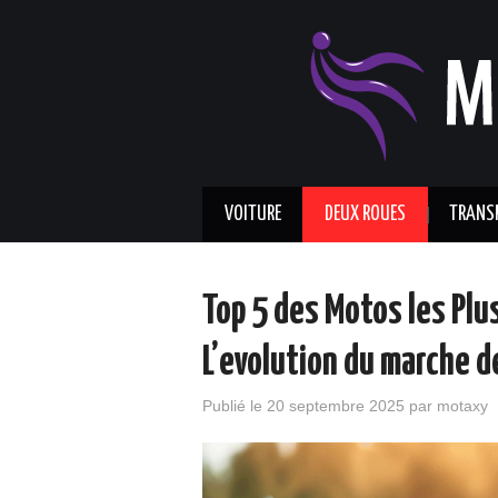
VOITURE
DEUX ROUES
TRANS
Top 5 des Motos les Plu
L’evolution du marche 
Publié le
20 septembre 2025
par
motaxy