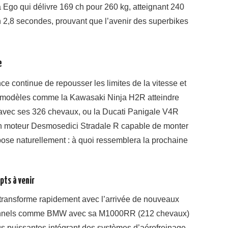
 Ego qui délivre 169 ch pour 260 kg, atteignant 240
n 2,8 secondes, prouvant que l’avenir des superbikes
e
 continue de repousser les limites de la vitesse et
es modèles comme la Kawasaki Ninja H2R atteindre
 avec ses 326 chevaux, ou la Ducati Panigale V4R
n moteur Desmosedici Stradale R capable de monter
 pose naturellement : à quoi ressemblera la prochaine
pts à venir
transforme rapidement avec l’arrivée de nouveaux
itionnels comme BMW avec sa M1000RR (212 chevaux)
lus puissantes intégrant des systèmes d’aérofreinage