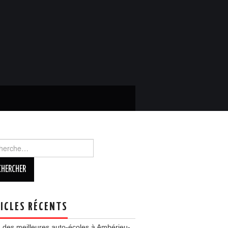
rcher :
ICLES RÉCENTS
 des meilleures auto-écoles à Ambérieu-