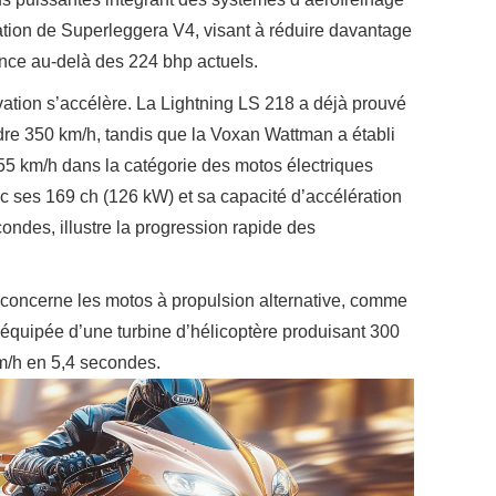
ration de Superleggera V4, visant à réduire davantage
ance au-delà des 224 bhp actuels.
vation s’accélère. La Lightning LS 218 a déjà prouvé
dre 350 km/h, tandis que la Voxan Wattman a établi
55 km/h dans la catégorie des motos électriques
 ses 169 ch (126 kW) et sa capacité d’accélération
ndes, illustre la progression rapide des
oncerne les motos à propulsion alternative, comme
quipée d’une turbine d’hélicoptère produisant 300
m/h en 5,4 secondes.