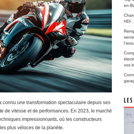
en-B
Chang
HDi :
Remp
servi
l’ass
Compa
élect
vos 
Comme
garag
LES
a connu une transformation spectaculaire depuis ses
te de vitesse et de performances. En 2023, le marché
echniques impressionnants, où les constructeurs
les plus véloces de la planète.