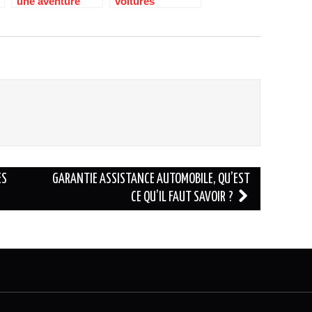
une aventure
voitures
inedite
electriques :
definition,
avantages et
inconvenients
ES
GARANTIE ASSISTANCE AUTOMOBILE, QU’EST
CE QU’IL FAUT SAVOIR ?