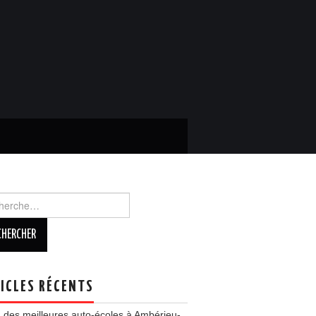
rcher :
ICLES RÉCENTS
 des meilleures auto-écoles à Ambérieu-