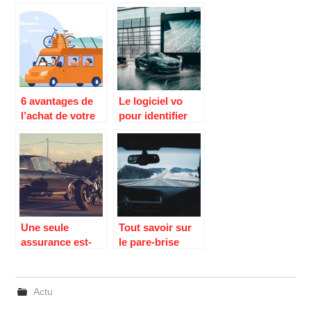
6 avantages de
Le logiciel vo
l’achat de votre
pour identifier
propre camper
rapidement et
van
facilement un
vehicule
Une seule
Tout savoir sur
assurance est-
le pare-brise
elle suffisante
d’une voiture
pour ma voiture
et ma moto ?
Actu