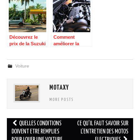
avantages et
inconvenients
Découvrez le
Comment
prix de la Suzuki
améliorer la
S-Presso chez
puissance d’une
CFAO en Côte
voiture ?
d’Ivoire
Voiture
MOTAXY
MORE POSTS
Navigation
QUELLES CONDITIONS
CE QU’IL FAUT SAVOIR SUR
des
DOIVENT ETRE REMPLIES
L’ENTRETIEN DES MOTOS
POUR LOUER UNE VOITURE
ELECTRIQUES