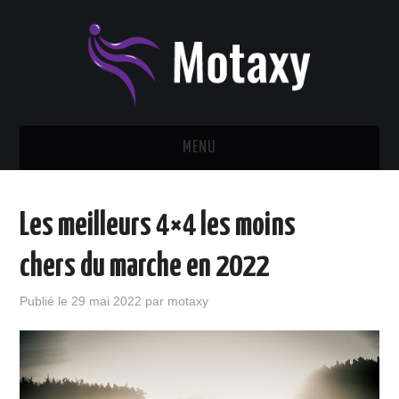
MENU
VOITURE
Les meilleurs 4×4 les moins
DEUX ROUES
chers du marche en 2022
TRANSPORTS
Publié le
29 mai 2022
par
motaxy
PIÈCES ET ÉQUIPEMENTS
ADMINISTRATIF